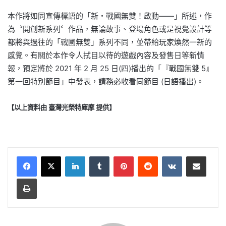
本作將如同宣傳標語的「新・戰國無雙！啟動——」所述，作
為〝開創新系列〞作品，無論故事、登場角色或是視覺設計等
都將與過往的「戰國無雙」系列不同，並帶給玩家煥然一新的
感覺。有關於本作令人拭目以待的遊戲內容及發售日等新情
報，預定將於 2021 年 2 月 25 日(四)播出的「『戰國無雙 5』
第一回特別節目」中發表，請務必收看同節目 (日語播出)。
【以上資料由 臺灣光榮特庫摩 提供】
LinkedIn
Tumblr
Pinterest
Reddit
VKontakte
Share via Email
Print