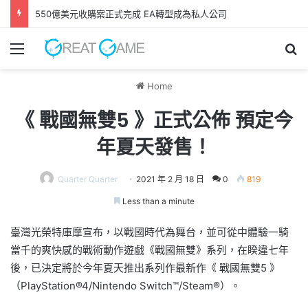
550億美元收購案正式完成 EA轉型成為私人公司
Menu
Se
Home
《 戰國無雙5 》正式公佈 預定今
年夏天發售！
Quarter Quarter
2021 年 2 月 18 日
0
819
Less than a minute
臺灣光榮特庫摩宣布，以戰國時代為舞台，並可從中體驗一騎
當千的爽快感的戰術動作遊戲《戰國無雙》系列，在睽違七年
後，已決定將於今年夏天推出系列作最新作《 戰國無雙5 》
（PlayStation®4/Nintendo Switch™/Steam®）。