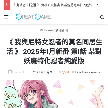
《 鬼武者 劍之道 》 實機試玩報告 源義經將是事件的起源！？
Menu
Se
Home
/
動漫新聞
《 我與尼特女忍者的莫名同居生
活 》 2025年1月新番 第1話 某對
妖魔特化忍者純愛版
narumiku
2025 年 1 月 9 日
1,584
Less than a minute