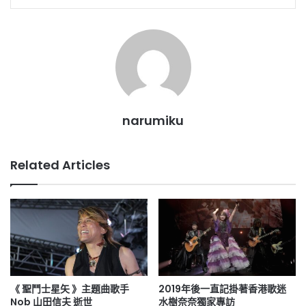
narumiku
Related Articles
《 聖鬥士星矢 》主題曲歌手
2019年後一直記掛著香港歌迷
Nob 山田信夫 逝世
水樹奈奈獨家專訪