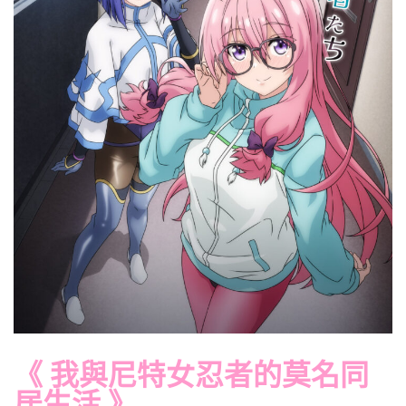
《 我與尼特女忍者的莫名同
居生活 》