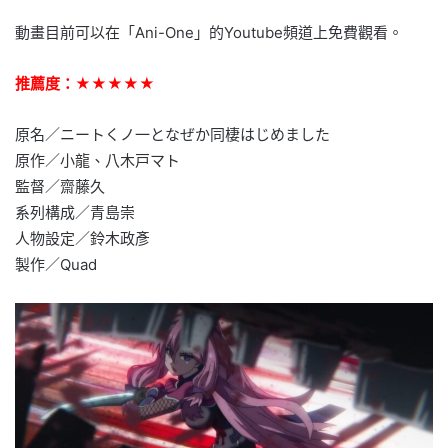
動畫目前可以在「Ani-One」的Youtube頻道上免費觀看。
推薦度：★★★★★
原名／ニートくノ一となぜか同棲はじめました
原作／小龍、八木戸マト
監督／齋藤久
系列構成／青島崇
人物設定／鈴木政彥
製作／Quad