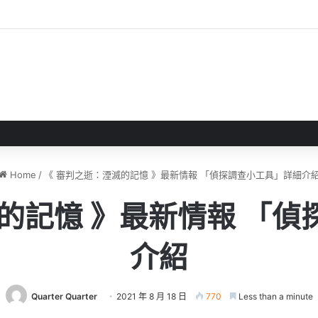
 》 實機試玩報告 源義經將是事件的起源！？
Home
/
《 審判之逝：湮滅的記憶 》最新情報 「偵探調查小工具」詳細介
的記憶 》最新情報 「
介紹
Quarter Quarter
2021 年 8 月 18 日
770
Less than a minute