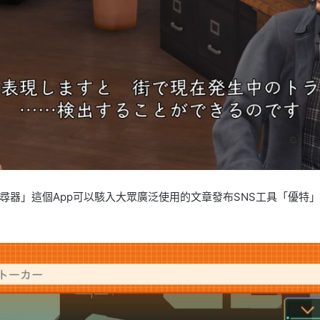
尋器」這個App可以駭入大眾廣泛使用的文章發布SNS工具「優特