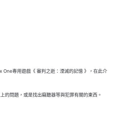
S、Xbox One專用遊戲《 審判之逝：湮滅的記憶 》，在此介
道上的問題，或是找出竊聽器等與犯罪有關的東西。