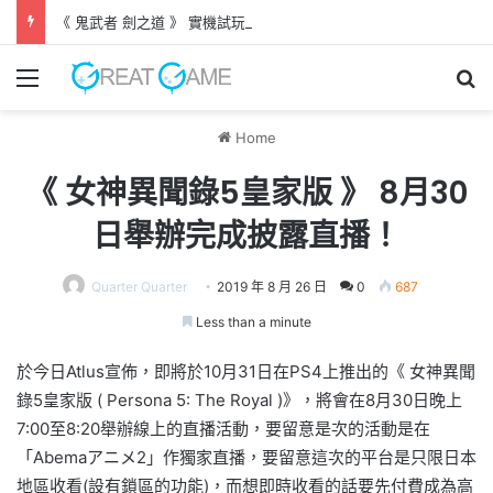
《 鬼武者 劍之道 》 實機試玩報告 源義經將是事件的起源！？
Menu
Se
Home
《 女神異聞錄5皇家版 》 8月30
日舉辦完成披露直播！
Quarter Quarter
2019 年 8 月 26 日
0
687
Less than a minute
於今日Atlus宣佈，即將於10月31日在PS4上推出的《 女神異聞
錄5皇家版 ( Persona 5: The Royal )》，將會在8月30日晚上
7:00至8:20舉辦線上的直播活動，要留意是次的活動是在
「Abemaアニメ2」作獨家直播，要留意這次的平台是只限日本
地區收看(設有鎖區的功能)，而想即時收看的話要先付費成為高