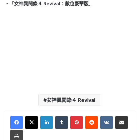
・「女神異聞錄４ Revival：數位豪華版」
女神異聞錄４ Revival
LinkedIn
Tumblr
Pinterest
Reddit
VKontakte
Share via Email
Print