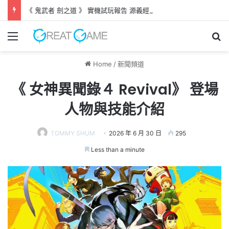
《 鬼武者 劍之道 》 實機試玩報告 源義經將是事件的起源！？
Menu
Se
Home
/
新聞頻道
《 女神異聞錄４ Revival》 登場
人物與技能介紹
TOMMY SHUM
2026 年 6 月 30 日
295
Less than a minute