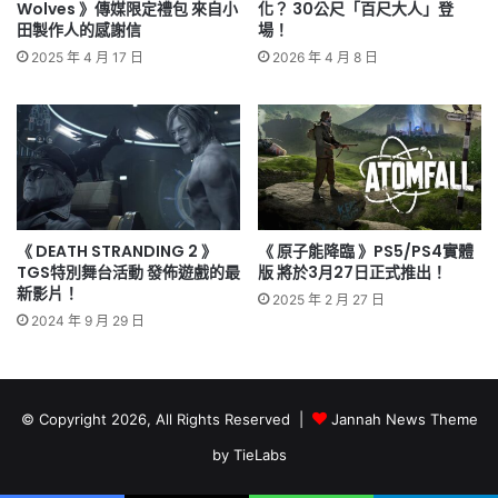
Wolves 》傳媒限定禮包 來自小
化？ 30公尺「百尺大人」登
田製作人的感謝信
場！
2025 年 4 月 17 日
2026 年 4 月 8 日
《 DEATH STRANDING 2 》
《 原子能降臨 》PS5/PS4實體
TGS特別舞台活動 發佈遊戲的最
版 將於3月27日正式推出！
新影片！
2025 年 2 月 27 日
2024 年 9 月 29 日
© Copyright 2026, All Rights Reserved |
Jannah News Theme
by TieLabs