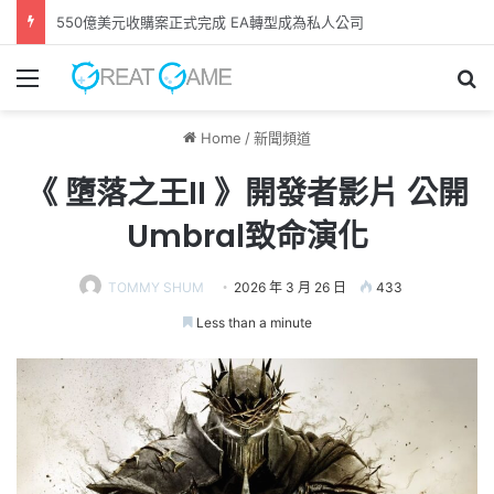
GAME FREAK全新作品《 轉世之獸 》 遊戲今日正式發售！
Menu
Se
Home
/
新聞頻道
《 墮落之王II 》開發者影片 公開
Umbral致命演化
TOMMY SHUM
2026 年 3 月 26 日
433
Less than a minute