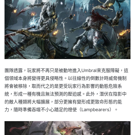
團隊透露，玩家將不再只是被動地進入Umbral來克服障礙，這
個領域本身將變得更具侵略性。以往線性的倒數計時威脅機制
將會被移除，取而代之的是更受玩家行為影響的動態危險系
統，形成一種有機且無法預測的壓迫感。此外，潛伏在陰影中
的敵人種類將大幅擴展，部分更擁有變形成更致命形態的能
力，隨時準備吞噬不小心踏足的燈使（Lampbearers）。