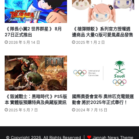
《 隊長小翼2 世界群星 》 8月
《 槍彈辯駁 》系列官方授權週
27日正式推出
邊商品 大量Q版可愛風產品發售
2026 年 5 月 14 日
2025 年 1 月 2 日
《 毀滅戰士：黑暗時代 》PS5版
國際奧委會宣布 奧林匹克電競運
本 實體版預購特典及典藏版資訊
動會 將於2025年正式舉行！
2025 年 5 月 7 日
2024 年 7 月 15 日
© Copyright 2026, All Rights Reserved |
Jannah News Theme