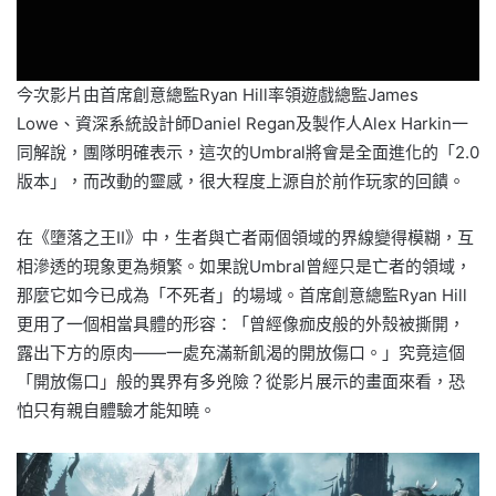
今次影片由首席創意總監Ryan Hill率領遊戲總監James
Lowe、資深系統設計師Daniel Regan及製作人Alex Harkin一
同解說，團隊明確表示，這次的Umbral將會是全面進化的「2.0
版本」，而改動的靈感，很大程度上源自於前作玩家的回饋。
在《墮落之王II》中，生者與亡者兩個領域的界線變得模糊，互
相滲透的現象更為頻繁。如果說Umbral曾經只是亡者的領域，
那麼它如今已成為「不死者」的場域。首席創意總監Ryan Hill
更用了一個相當具體的形容：「曾經像痂皮般的外殼被撕開，
露出下方的原肉——一處充滿新飢渴的開放傷口。」究竟這個
「開放傷口」般的異界有多兇險？從影片展示的畫面來看，恐
怕只有親自體驗才能知曉。