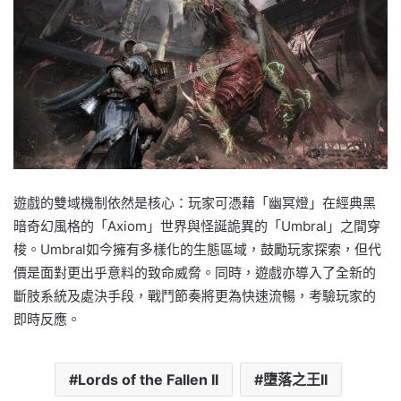
遊戲的雙域機制依然是核心：玩家可憑藉「幽冥燈」在經典黑
暗奇幻風格的「Axiom」世界與怪誕詭異的「Umbral」之間穿
梭。Umbral如今擁有多樣化的生態區域，鼓勵玩家探索，但代
價是面對更出乎意料的致命威脅。同時，遊戲亦導入了全新的
斷肢系統及處決手段，戰鬥節奏將更為快速流暢，考驗玩家的
即時反應。
Lords of the Fallen II
墮落之王II