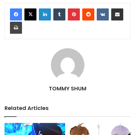
LinkedIn
Tumblr
Pinterest
Reddit
VKontakte
Share via Email
Print
TOMMY SHUM
Related Articles