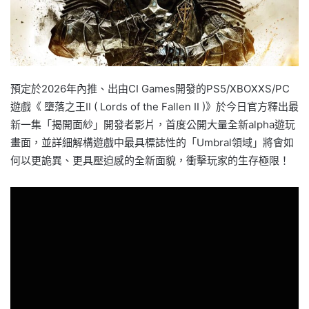
預定於2026年內推、出由CI Games開發的PS5/XBOXXS/PC
遊戲《 墮落之王II ( Lords of the Fallen II )》於今日官方釋出最
新一集「揭開面紗」開發者影片，首度公開大量全新alpha遊玩
畫面，並詳細解構遊戲中最具標誌性的「Umbral領域」將會如
何以更詭異、更具壓迫感的全新面貌，衝擊玩家的生存極限！