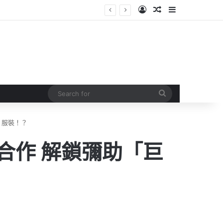
Log In
Random Article
Sidebar
Search
for
」服裝！？
》合作 解鎖彌助「巨