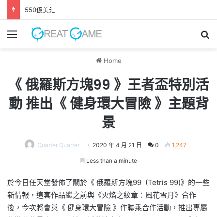
550億美元收購案正式完成 EA轉型成為私人公司
Menu
Se
Home
《 俄羅斯方塊99 》王者盃特別活
動 推出《 健身環大冒險 》主題背
景
Quarter Quarter
2020 年 4 月 21 日
0
1,247
Less than a minute
於今日任天堂發佈了關於《 俄羅斯方塊99 (Tetris 99)》的一些
新情報，這套作品繼之前與《火焰之紋章：風花雪月》合作
後，今次將會與《 健身環大冒險 》作聯乘合作活動，推出專屬