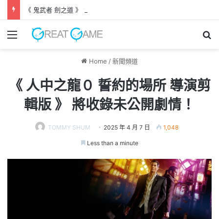
《 鬼武者 劍之道 》 實機試玩報告 源義經將是事件的起源！？
Menu
Se
Home
/
新聞頻道
《 人中之龍０ 誓約的場所 導演剪
輯版 》 將收錄未公開劇情！
TOMMY SHUM
2025 年 4 月 7 日
1,048
Less than a minute