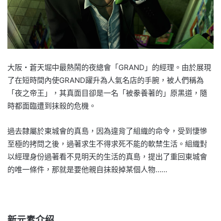
大阪・蒼天堀中最熱鬧的夜總會「GRAND」的經理。由於展現
了在短時間內使GRAND躍升為人氣名店的手腕，被人們稱為
「夜之帝王」，其真面目卻是一名「被豢養著的」原黑道，隨
時都面臨遭到抹殺的危機。
過去隸屬於東城會的真島，因為違背了組織的命令，受到悽慘
至極的拷問之後，過著求生不得求死不能的軟禁生活。組織對
以經理身份過著看不見明天的生活的真島，提出了重回東城會
的唯一條件，那就是要他親自抹殺掉某個人物……
新元素介绍