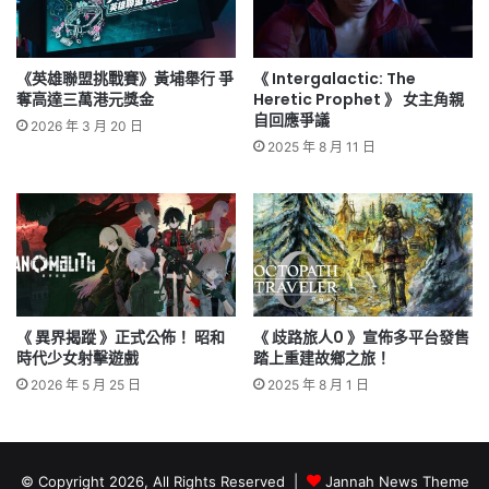
《英雄聯盟挑戰賽》黃埔舉行 爭
《 Intergalactic: The
奪高達三萬港元獎金
Heretic Prophet 》 女主角親
自回應爭議
2026 年 3 月 20 日
2025 年 8 月 11 日
《 異界揭蹤 》正式公佈！ 昭和
《 歧路旅人0 》宣佈多平台發售
時代少女射擊遊戲
踏上重建故鄉之旅！
2026 年 5 月 25 日
2025 年 8 月 1 日
© Copyright 2026, All Rights Reserved |
Jannah News Theme