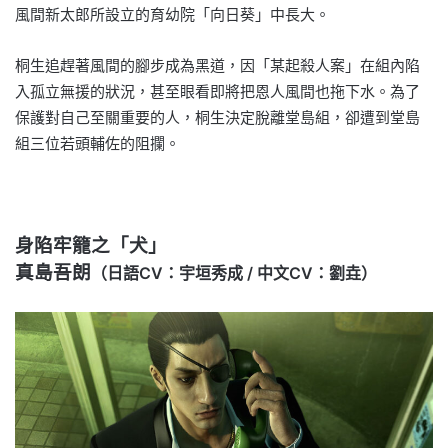
風間新太郎所設立的育幼院「向日葵」中長大。
桐生追趕著風間的腳步成為黑道，因「某起殺人案」在組內陷
入孤立無援的狀況，甚至眼看即將把恩人風間也拖下水。為了
保護對自己至關重要的人，桐生決定脫離堂島組，卻遭到堂島
組三位若頭輔佐的阻攔。
身陷牢籠之「犬」
真島吾朗
（日語CV：宇垣秀成 / 中文CV：劉垚）