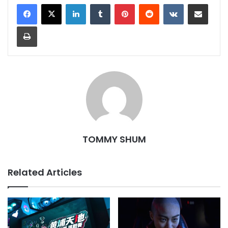
LinkedIn
Tumblr
Pinterest
Reddit
VKontakte
Share via Email
Print
TOMMY SHUM
Related Articles