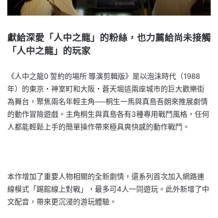
獻給深愛「人中之龍」的粉絲，也力薦給尚未接觸
「人中之龍」的玩家
《人中之龍0 誓約的場所 導演剪輯版》是以泡沫時代（1988
年）的東京・神室町和大阪・蒼天堀這兩座城市的巨大歡樂街
為舞台，聚焦兩名年輕主角──桐生一馬與真島吾朗來推展劇情
的動作冒險遊戲。主角桐生與真島各有3種專用戰鬥風格，任何
人都能輕鬆上手的簡單操作帶來極具爽快感的動作戰鬥。
本作增加了重要人物相關的全新劇情，還系列首次加入網路連
線模式「踢館線上對戰」，最多可4人一同遊玩。此外新增了中
文配音，帶來更沉浸的游玩體驗。