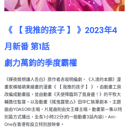
《 【 我推的孩子 】 》2023年4
月新番 第1話
劇力萬鈞的季度霸權
《輝夜姬想讓人告白》原作者赤坂明編劇，《人渣的本願》漫
畫家橫槍萌果繪畫的漫畫《 【 我推的孩子 】 》，由動畫工房
改編成動畫版，並由動畫《天使降臨到了我身邊！》的平牧大
輔擔任監督，以及動畫《搖曳露營△》田中仁執筆劇本，主題
曲由YOASOBI主唱，片尾曲則由女王蜂主唱。動畫第一集以特
別篇方式播出，全長1小時22分(約一般動畫3話內容)，Ani-
One在香港有設立特別放映會。