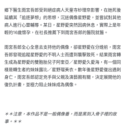
鄉下醫生雨宮吾郎受到絕症病人天童寺紗理奈影響，在她死後
延續其「追逐夢想」的思想，沉迷偶像星野愛，並嘗試對其他
病人進行心靈輔導。某日，星野愛突然因病休息，實際上是年
輕的16歲懷孕，在社長推薦下到雨宮吾郎的醫院就醫。
雨宮吾郎全心全意去支持他的偶像，卻星野愛在分娩前，雨宮
吾郎發現追蹤星野愛的不明人士而遭到襲擊致死。結果雨宮轉
生成為星野愛的雙胞胎兒子阿奎亞／星野愛久愛海，有一個同
樣是轉生者的妹妹露比／星野瑠美衣。數年後星野愛復出遇刺
身亡，雨宮吾郎認定兇手與父親及演藝圈有關，決定展開他的
復仇計畫，並極力阻止妹妹成為偶像。
＊＊注意，本作品不是一般偶像番，而是黑到入骨子裡的故
事。＊＊