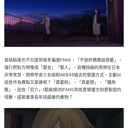
首話結尾也不忘提到很多偏激FANS，「不容許偶像談戀愛」，
強行把對方想像成「聖女」「聖人」，這種扭曲的思想在日本
非常常見，想想早安少女組和AKB48過去的營運方式，主動以
這些作為賣點又是誰呢？「真愛粉」、「真愛勢」、「獨角
獸」，這些「厄介」(惹麻煩)的FANS到底是營運方刻意製造的
怪獸，還是產業長年扭曲後的產物？