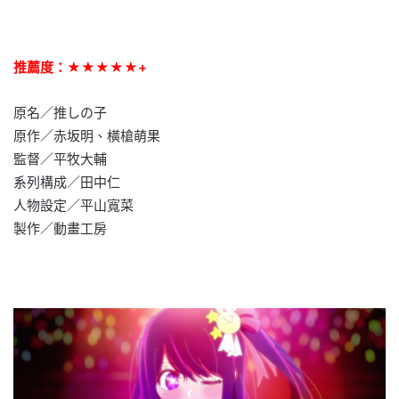
推薦度：★★★★★+
原名／推しの子
原作／赤坂明、橫槍萌果
監督／平牧大輔
系列構成／田中仁
人物設定／平山寬菜
製作／動畫工房