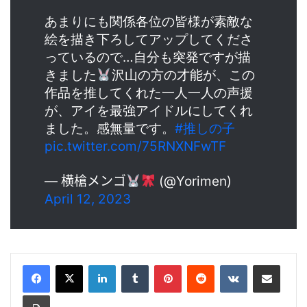
あまりにも関係各位の皆様が素敵な
絵を描き下ろしてアップしてくださ
っているので…自分も突発ですが描
きました
沢山の方の才能が、この
作品を推してくれた一人一人の声援
が、アイを最強アイドルにしてくれ
ました。感無量です。
#推しの子
pic.twitter.com/75RNXNFwTF
— 横槍メンゴ‎
(@Yorimen)
April 12, 2023
LinkedIn
Tumblr
Pinterest
Reddit
VKontakte
Share via Email
Print