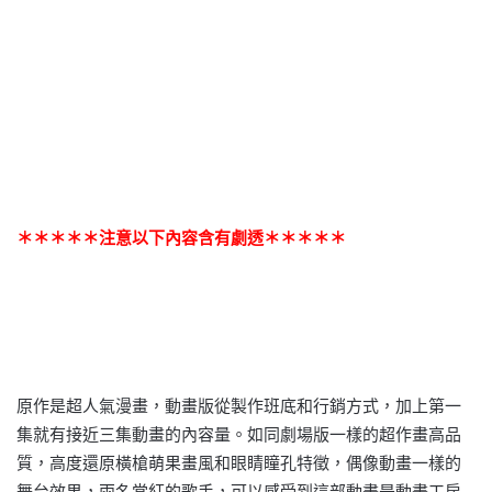
＊＊＊＊＊注意以下內容含有劇透＊＊＊＊＊
原作是超人氣漫畫，動畫版從製作班底和行銷方式，加上第一
集就有接近三集動畫的內容量。如同劇場版一樣的超作畫高品
質，高度還原橫槍萌果畫風和眼睛瞳孔特徵，偶像動畫一樣的
舞台效果，兩名當紅的歌手，可以感受到這部動畫是動畫工房