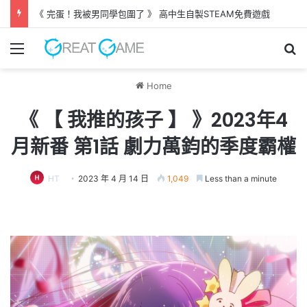
《 完蛋！我被男同學包圍了 》 高中生自製STEAM免費遊戲
Menu
Se
Home
《 【 我推的孩子 】 》2023年4
月新番 第1話 劇力萬鈞的季度霸權
HT
2023 年 4 月 14 日
1,049
Less than a minute