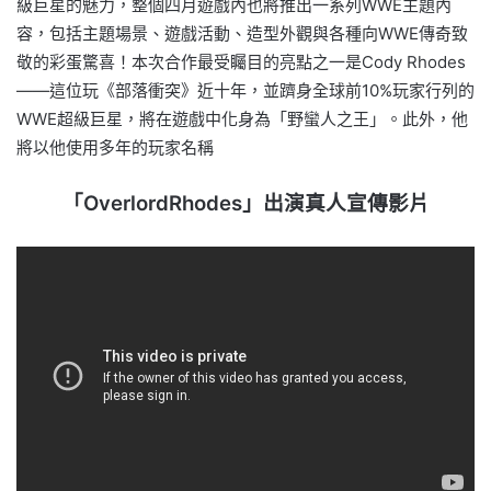
級巨星的魅力，整個四月遊戲內也將推出一系列WWE主題內
容，包括主題場景、遊戲活動、造型外觀與各種向WWE傳奇致
敬的彩蛋驚喜！本次合作最受矚目的亮點之一是Cody Rhodes
——這位玩《部落衝突》近十年，並躋身全球前10%玩家行列的
WWE超級巨星，將在遊戲中化身為「野蠻人之王」。此外，他
將以他使用多年的玩家名稱
「OverlordRhodes」出演真人宣傳影片