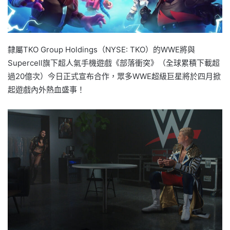
隸屬TKO Group Holdings（NYSE: TKO）的WWE將與
Supercell旗下超人氣手機遊戲《部落衝突》（全球累積下載超
過20億次）今日正式宣布合作，眾多WWE超級巨星將於四月掀
起遊戲內外熱血盛事！