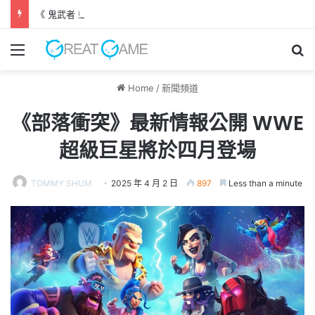
《 鬼武者 劍之道 》 實機試玩報告 源義經將是事件的起源！？
Menu
Se
Home
/
新聞頻道
《部落衝突》最新情報公開 WWE
超級巨星將於四月登場
TOMMY SHUM
2025 年 4 月 2 日
897
Less than a minute