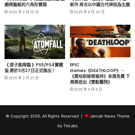
戲棋盤般的六角形寶箱
新作 再次以中國古代神話為主題
2025 年 2 月 10 日
2025 年 8 月 20 日
《 原子能降臨 》PS5/PS4實體
EPIC
版 將於3月27日正式推出！
Games《DEATHLOOP》、
《奧咕和秘密森林》本周免費 下
2025 年 2 月 27 日
周將送出《雙點醫院》
2025 年 6 月 6 日
© Copyright 2026, All Rights Reserved |
Jannah News Theme
by TieLabs