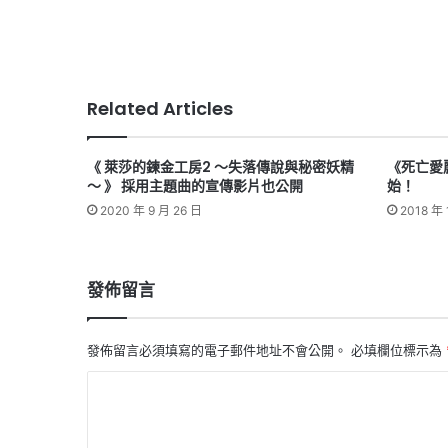
Related Articles
《 萊莎的鍊金工房2 ～失落傳說與秘密妖精
《死亡愛
～ 》 採用主題曲的宣傳影片也公開
始！
2020 年 9 月 26 日
2018 年 
發佈留言
發佈留言必須填寫的電子郵件地址不會公開。
必填欄位標示為
留
言
*