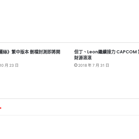
麗絲》繁中版本 刪檔封測即將開
但丁、Leon繼續接力 CAPCOM
財源滾滾
10 月 23 日
2018 年 7 月 31 日
*