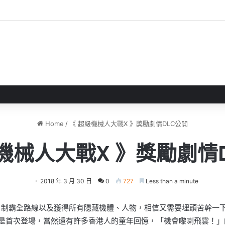
戲評測 失落世界中與巨犬冒險
Home
/
《 超級機械人大戰X 》獎勵劇情DLC公開
機械人大戰X 》獎勵劇情
2018 年 3 月 30 日
0
727
Less than a minute
，制霸全路線以及獲得所有隱藏機體、人物，相信又需要埋頭苦幹一下
 in G》更是首次登場，當然還有許多香港人的童年回憶，「機會嚟喇飛