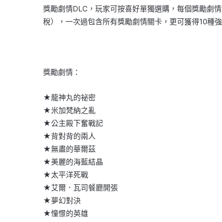
獎勵劇情DLC，玩家可按喜好單獨選購，每個獎勵劇情售
稅），一次過包含所有獎勵劇情關卡，更可獲得10種強化零
獎勵劇情：
★龍神丸的祕密
★米加梵納之亂
★公主殿下奮戰記
★背對背的兩人
★無盡的華爾茲
★美麗的海藍結晶
★太平洋死戰
★艾爾．瓦司餐廳開張
★夢幻對決
★憧憬的英雄