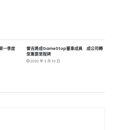
 第一季度
雷吉將成GameStop董事成員 成公司轉
型重要里程碑
2020 年 3 月 10 日