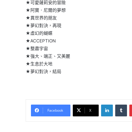
★可愛薩莉安的冒險
★阿寶．尼爾的夢想
★異世界的朋友
★夢幻對決，再現
★虛幻的蝴蝶
★ACCEPTION
★整肅宇宙
★強大、端正、又美麗
★生息於大地
★夢幻對決，結局
LinkedIn
Tu
Facebook
X