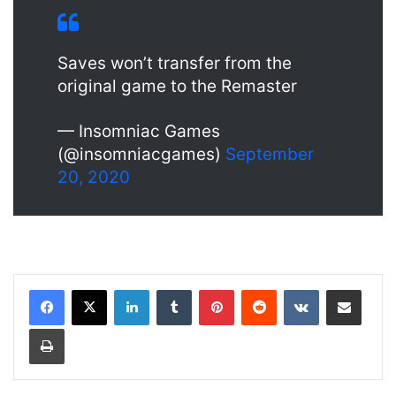
Saves won’t transfer from the
original game to the Remaster
— Insomniac Games
(@insomniacgames)
September
20, 2020
LinkedIn
Tumblr
Pinterest
Reddit
VKontakte
Share via Email
Print