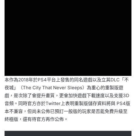
本作為2018年於PS4平台上發售的同名遊戲以及立其DLC「不
夜城」（The City That Never Sleeps）為重心的重製版遊
戲，是次除了會提升畫質，更會加快遊戲下載速度以及支援3D
音頻。同時官方亦於Twitter上表明重製版儲存資料將與 PS4版
本不兼容，但尚未公佈已預訂一般版的玩家是否能免費升級至
終極版，還有待官方再作公佈。