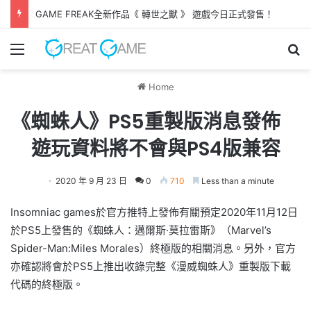
GAME FREAK全新作品《 轉世之獸 》 遊戲今日正式發售！
Menu
Se
Home
《蜘蛛人》PS5重製版消息發佈
遊玩資料將不會與PS4版兼容
2020 年 9 月 23 日
0
710
Less than a minute
Insomniac games於官方推特上發佈有關預定2020年11月12日
於PS5上發售的《蜘蛛人：邁爾斯·莫拉雷斯》（Marvel’s
Spider-Man:Miles Morales）終極版的相關消息。另外，官方
亦確認將會於PS5上推出收錄完整《漫威蜘蛛人》重製版下載
代碼的終極版。