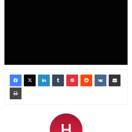
LinkedIn
Tumblr
Pinterest
Reddit
VKontakte
Share via Email
Print