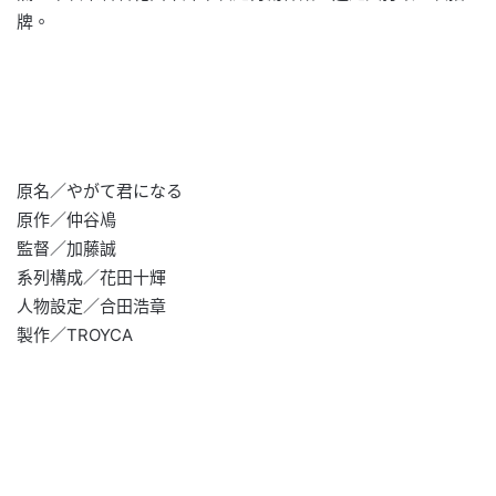
牌。
原名／やがて君になる
原作／仲谷鳰
監督／加藤誠
系列構成／花田十輝
人物設定／合田浩章
製作／TROYCA