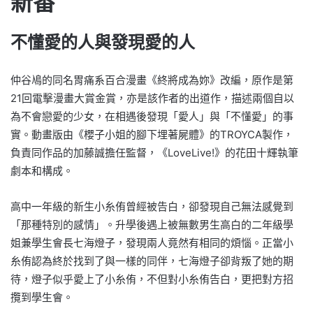
新番
不懂愛的人與發現愛的人
仲谷鳰的同名胃痛系百合漫畫《終將成為妳》改編，原作是第
21回電擊漫畫大賞金賞，亦是該作者的出道作，描述兩個自以
為不會戀愛的少女，在相遇後發現「愛人」與「不懂愛」的事
實。動畫版由《櫻子小姐的腳下埋著屍體》的TROYCA製作，
負責同作品的加藤誠擔任監督，《LoveLive!》的花田十輝執筆
劇本和構成。
高中一年級的新生小糸侑曾經被告白，卻發現自己無法感覺到
「那種特別的感情」。升學後遇上被無數男生高白的二年級學
姐兼學生會長七海燈子，發現兩人竟然有相同的煩惱。正當小
糸侑認為終於找到了與一樣的同伴，七海燈子卻背叛了她的期
待，燈子似乎愛上了小糸侑，不但對小糸侑告白，更把對方招
攬到學生會。