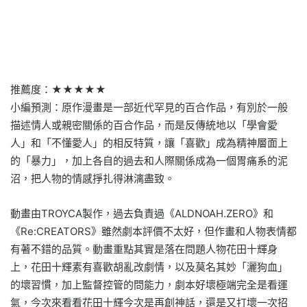
推薦度：★★★★★
小編預測：原作漫畫是一部近代罕見的百合作品，有別於一般
描述情人或親密關係的百合作品，而是反傳統地以「學會愛
人」和「不懂愛人」的相反特質，讓「喜歡」成為精神層面上
的「暴力」，加上各自的過去和人際關係成為一個胃痛系的泥
沼，把人物的情感掙扎得淋漓盡致。
動畫由TROYCA製作，過去負責過《ALDNOAH.ZERO》和
《Re:CREATORS》雖然劇本評價不太好，但作畫和人物表情都
有著不錯的品質。動畫重點其實是落在問題人物花田十輝身
上，花田十輝素有喜歡胡亂改劇情，以及莫名其妙「灑狗血」
的壞習慣，加上監督控管的問能力，劇本好壞極端完全是看運
氣，今次來看看花田十輝今次是再創神話，還是又打壞一次招