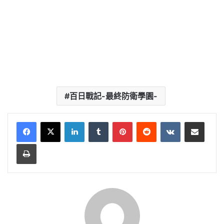
百日戰記-最終防衛學園-
LinkedIn
Tumblr
Pinterest
Reddit
VKontakte
Share via Email
Print