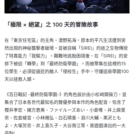
「極限 × 絕望」之 100 天的冒險故事
在「東京住宅區」的主角・澄野拓海，原本的平凡生活遭到突
然出現的神秘襲擊者破壞。並被自稱「SIREI」的迷之生物傳授
了特異能力「我驅力」。艱難地逃脫困境後，在「SIREI」的安
排下被迫「轉學」到「最終防衛學園」。而被聚集在這裡的15
位學生，必須從逼近的敵人「侵校生」手中，守護這座學園100
天以拯救人類。
《百日戰記 -最終防衛學園-》的角色設計由小松崎類操刀，並
集合了日本各世代最知名的聲優參與本作的角色配音，包含了
櫻井孝宏、緒方恵美、ファイルーズあい、小倉唯、井上麻里
奈、佐倉綾音、小林親弘、白石晴香、浪川大輔、黒沢とも
よ、大塚芳忠、井上喜久子、大谷育江等，是遊戲演出的一大
亮點!