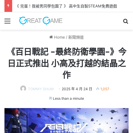
《 完蛋！我被男同學包圍了 》 高中生自製STEAM免費遊戲
Menu
Se
Home
/
新聞頻道
《百日戰記 -最終防衛學園-》今
日正式推出 小高及打越的結晶之
作
TOMMY SHUM
2025 年 4 月 24 日
1,057
Less than a minute