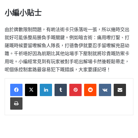
小編小貼士
由於牌數限制問題，有啲法術卡只係落咗一張，所以幾時交出
就好可能係整局勝負手嘅關鍵。例如暗言術：痛用嚟打聖、打
薩嘅時候要留嚟解魚人隊長，打德魯伊就要忍手留嚟解兇惡幼
雛。千祈唔好因為前期比其他站場手下壓制就將珍貴嘅防禦卡
用咗。小編經常見到有玩家被對手呃出解場卡然後輕鬆帶走，
呢個係控制套路最容易犯下嘅錯誤，大家要謹記呀！
LinkedIn
Tumblr
Pinterest
Reddit
VKontakte
Share via Email
Print