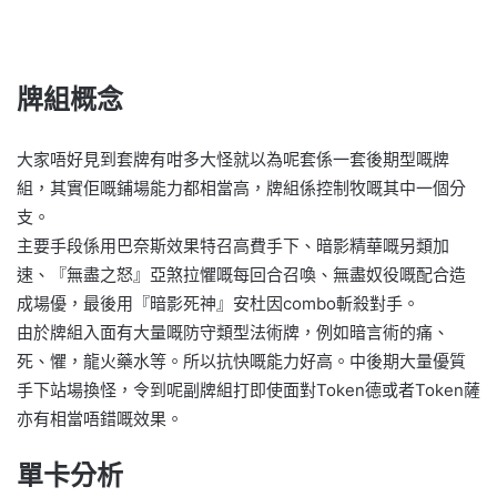
牌組概念
大家唔好見到套牌有咁多大怪就以為呢套係一套後期型嘅牌
組，其實佢嘅鋪場能力都相當高，牌組係控制牧嘅其中一個分
支。
主要手段係用巴奈斯效果特召高費手下、暗影精華嘅另類加
速、『無盡之怒』亞煞拉懼嘅每回合召喚、無盡奴役嘅配合造
成場優，最後用『暗影死神』安杜因combo斬殺對手。
由於牌組入面有大量嘅防守類型法術牌，例如暗言術的痛、
死、懼，龍火藥水等。所以抗快嘅能力好高。中後期大量優質
手下站場換怪，令到呢副牌組打即使面對Token德或者Token薩
亦有相當唔錯嘅效果。
單卡分析