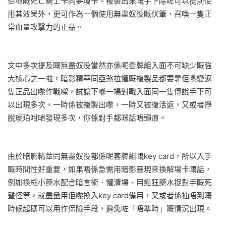
佢地嘅死亡騎士卡同夢境卡。複製出來嘅手下除咗可以提前使
用其效果外，更可作為一個使用無盡奴役嘅伏筆，召喚一隻正
常血量攻擊力的正品。
文中多次提及嘅無盡奴役當然亦係呢套牌組入面不可缺少嘅強
大核心之一啦，暗影精華同亞煞拉懼嘅複製品都要靠佢嚟變返
隻正品出嚟作戰㗎，試諗下喺一場對戰入面同一隻傳說手下可
以出現多次，一時係被複製出嚟，一時又被復活返，又或者掙
脫琥珀咁啱發現多次，你係對手都咪話唔頭痕。
由於暗影精華同無盡奴役都係呢套牌組嘅key card，所以入手
嘅時間性好重要，如果唔係急需用暗影靈現來換解場卡嘅話，
例如換縮小藥水配合暗言術．懼清場、用瘋狂藥水捉對手嘅死
聲怪等，就盡量用佢嚟換入key card備用，又或者係抽唔到嘅
時候起碼可以用作保險手段，避免咗「唔準時」嘅情況出現。