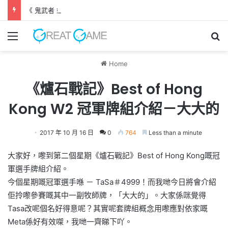
《 鬼武者 劍之道 》 實機試玩報告 源義經將是事件的起源！？
Menu
Se
Home
《爐石戰記》Best of Hong
Kong W2 冠軍牌組介紹－大大的
2017 年 10 月 16 日
0
764
Less than a minute
大家好，嚟到第二個星期《爐石戰記》Best of Hong Kong嘅冠
軍選手牌組介紹。
今個星期嘅冠軍選手喺 － TaSa＃4999！而我哋今日將會介紹
佢拎嚟參賽嘅其中一副牧師牌，「大大的」。大家係咪覺得
Tasa改呢個名好得意呢？其實呢套牌組概念用嚟應對依家嘅
Meta係好有效㗎，我哋一齊睇下吖。