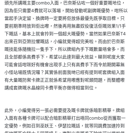
頭先所講嘅主要combo入面，巴奈斯佔咗一個好重要嘅地位，
因為佢只需要4費就可以落場，開始發動呢副牌嘅優勢。咁所以
當起手決定留、換牌時一定要將佢放係最優先既爭取目標。只
要前期準時放到佢出嚟，然後再用無盡奴役復活佢嘅效果1/1手
下嘅話，基本上就會拎到一個超大嘅優勢。當然如果巴奈斯T4
出來召到亞煞拉懼嘅話，小編就覺得超完美啦。而由於巴奈斯
嘅技能係隨機拉一隻手下，所以牌組內手下嘅數量唔會多，而
且全部都係高費手下，希望以此達到最大效益。睇到呢度大家
可能會話咁咪好有機會出現手上只有高費手下而令前期開幕無
小怪站場既情況囉？其實係前面我哋已經有提到呢套牌組入面
有大量嘅防禦卡牌正正就係希望用嚟應對呢類問題，而整體嚟
講成套牌嘅水晶線同卡費平衡亦做得相當到位。
此外，小編覺得另一張必需要提及嘅卡牌就係暗影精華。牌組
入面有各種卡牌可以配合暗影精華打出唔同combo從而獲取一
定優勢，例如召到巫妖王、伊瑟拉嘅話，就等同跳費加速拎到