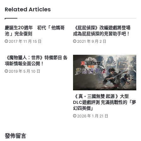
Related Articles
慶誕生20週年 初代「 他媽哥
《屁屁偵探》改編遊戲將登場
池 」完全復刻
成為屁屁偵探的見習助手吧！
2017 年 11 月 15 日
2021 年 9 月 2 日
《魔物獵人：世界》特備節目 各
項新情報全面公開！
2019 年 5 月 10 日
《 真‧三國無雙 起源 》大型
DLC遊戲評測 充滿挑戰性的「夢
幻四英傑」
2026 年 1 月 21 日
發佈留言