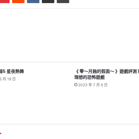
錄5 星夜熱舞
《 零～月蝕的假面～ 》遊戲評測
理想的恐怖遊戲
5 月 19 日
2023 年 7 月 6 日
*