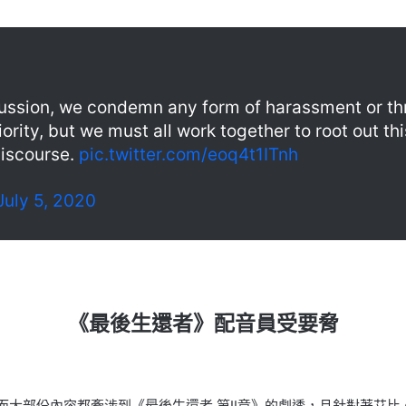
ussion, we condemn any form of harassment or th
riority, but we must all work together to root out t
iscourse.
pic.twitter.com/eoq4t1ITnh
July 5, 2020
《最後生還者》配音員受要脅
脅，而大部份內容都牽涉到《最後生還者 第II章》的劇透，且針對著艾比。L