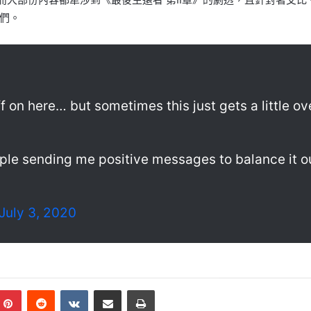
們。
uff on here… but sometimes this just gets a little 
ople sending me positive messages to balance it ou
July 3, 2020
mblr
Pinterest
Reddit
VKontakte
Share via Email
Print