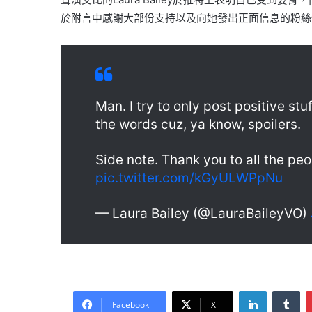
於附言中感謝大部份支持以及向她發出正面信息的粉絲
Man. I try to only post positive st
the words cuz, ya know, spoilers.
Side note. Thank you to all the pe
pic.twitter.com/kGyULWPpNu
— Laura Bailey (@LauraBaileyVO)
LinkedIn
Tu
Facebook
X