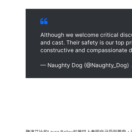
Although we welcome critical disc
and cast. Their safety is our top p
constructive and compassionate d
— Naughty Dog (@Naughty_Dog)
聲演艾比的Laura Bailey於推特上表明自己受到要