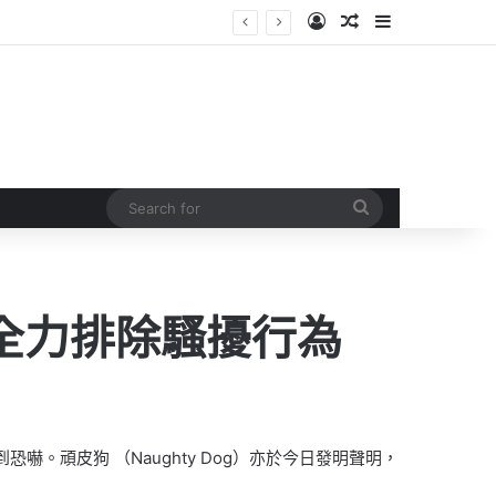
Log In
Random Article
Sidebar
Search
for
全力排除騷擾行為
推特上受到恐嚇。頑皮狗 （Naughty Dog）亦於今日發明聲明，
。