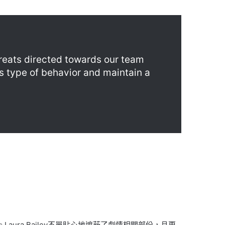
reats directed towards our team
his type of behavior and maintain a
aura Bailey不單貼心地遮蔽了劇情相關部份，且更