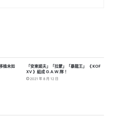
 移植未如
「安東諾夫」「拉蒙」「暴龍王」 《 KOF
XV 》組成 G.A.W.隊！
2021 年 8 月 12 日