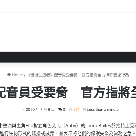
正式完成 EA轉型成為私人公司
Home
/
《最後生還者》配音員受要脅 官方指將全力排除騷擾行為
配音員受要脅 官方指將
2020 年 7 月 6 日
0
671
Less than a minute
 II）》中聲演與主角Elie對立角色艾比（Abby）的Laura Bailey於
進行任何形式的騷擾或威脅，並表示將他們的保護安全為當務之急