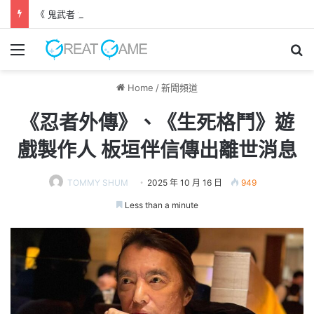
《 鬼武者 劍之道 》 實機試玩報告 源義經將是事件的起源！？
Menu
Se
Home
/
新聞頻道
《忍者外傳》、《生死格鬥》遊
戲製作人 板垣伴信傳出離世消息
TOMMY SHUM
2025 年 10 月 16 日
949
Less than a minute