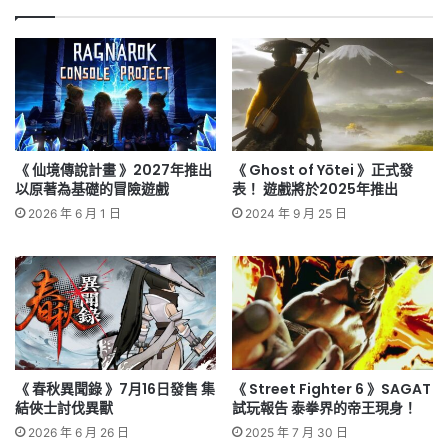
《 仙境傳說計畫 》2027年推出
《 Ghost of Yōtei 》正式發
以原著為基礎的冒險遊戲
表！ 遊戲將於2025年推出
2026 年 6 月 1 日
2024 年 9 月 25 日
《 春秋異聞錄 》7月16日發售 集
《 Street Fighter 6 》SAGAT
結俠士討伐異獸
試玩報告 泰拳界的帝王現身！
2026 年 6 月 26 日
2025 年 7 月 30 日