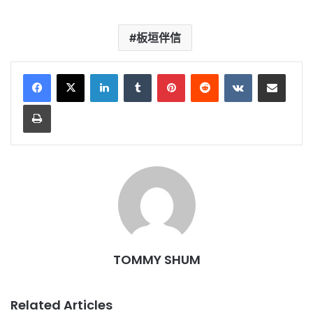
板垣伴信
LinkedIn
Tumblr
Pinterest
Reddit
VKontakte
Share via Email
Print
TOMMY SHUM
Related Articles