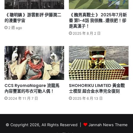
《 聰明鎮 》游雲影評 伊藤潤二
《 醜男真戰士 》 2025年7月新
的漫畫宇宙
番 第1-4話 我很醜…還很肥！卻
是真漢子！
2 週 ago
2025 年 8 月 2 日
CCS RyomaNagare 流龍馬
SHOHORIKU LIMITED 黃金戰
內容豐富的布衣可動人偶！
士模型 超合金水準完全復刻
2024 年 11 月 7 日
2025 年 6 月 13 日
© Copyright 2026, All Rights Reserved |
Jannah News Theme