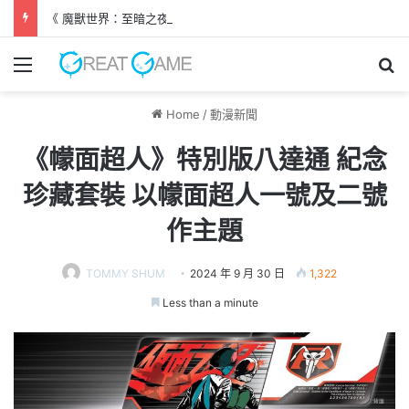
《 魔獸世界：至暗之夜 》開發團隊訪談 淺談寵物系統、盤蛇島新劇情
Menu
Se
Home
/
動漫新聞
《幪面超人》特別版八達通 紀念
珍藏套裝 以幪面超人一號及二號
作主題
TOMMY SHUM
2024 年 9 月 30 日
1,322
Less than a minute