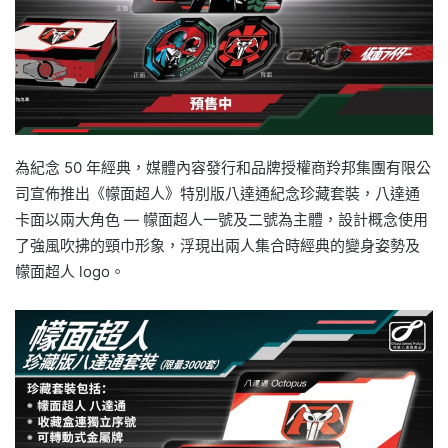
為紀念 50 年經典，媒體內容發行和品牌授權商羚邦集團有限公
司宣佈推出《幪面超人》特別版八達通紀念珍藏套裝，八達通
卡面以兩大角色 — 幪面超人一號及二號為主體，設計概念使用
了強風吹拂的頸巾形象，浮現出兩人集合時經典的變身姿勢及
幪面超人 logo。