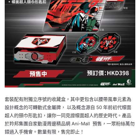
套裝配有附獨立序號的收藏盒，其中更包含以腰帶風車元素為
設計概念的可轉動式金屬牌， 以及概念源自 50 年前初代幪面
超人的頸巾形匙扣，讓你一同見證幪面超人的歷史時代。產品
於羚邦集團自家動漫周邊精品網 Ani-Mall 預售，一眾粉絲萬勿
錯過入手機會。數量有限，售完即止！