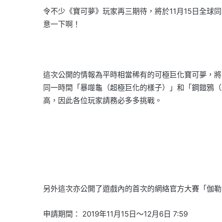
令不少《寶可夢》玩家再三期待，將於11月15日全球
意一下啊！
這次公開的情報為平時相當稀有的可極巨化寶可夢，將會
同一時間「暴噬龜（超極巨化的樣子）」和「鋼鎧鴉（
高，因此各位玩家請務必多多挑戰。
另外這次亦公開了遊戲內的首次的網絡官方大賽「伽勒
申請期間： 2019年11月15日～12月6日 7:59