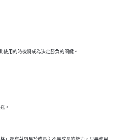
此使用的時機將成為決定勝負的關鍵。
用途。
性格」都有著容易於成長與不易成長的能力，只要使用