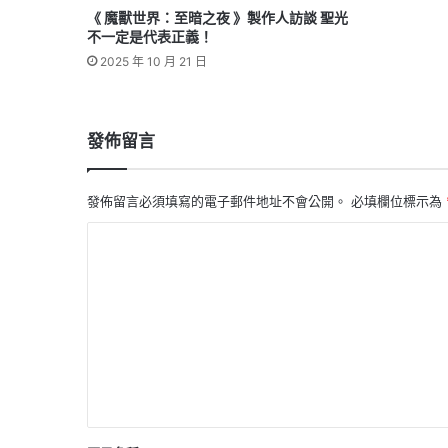
《 魔獸世界：至暗之夜 》製作人訪談 聖光
不一定是代表正義！
2025 年 10 月 21 日
發佈留言
發佈留言必須填寫的電子郵件地址不會公開。
必填欄位標示為
留
言
*