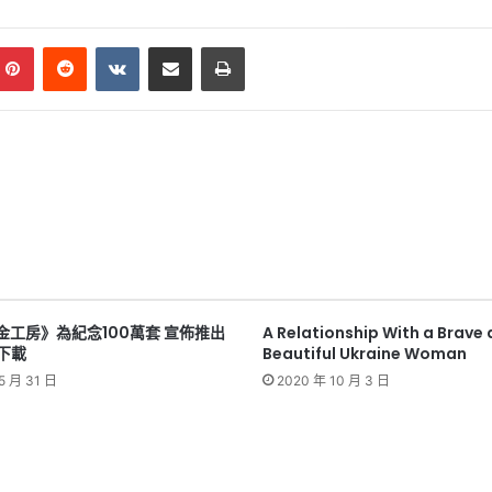
mblr
Pinterest
Reddit
VKontakte
Share via Email
Print
金工房》為紀念100萬套 宣佈推出
A Relationship With a Brave
下載
Beautiful Ukraine Woman
5 月 31 日
2020 年 10 月 3 日