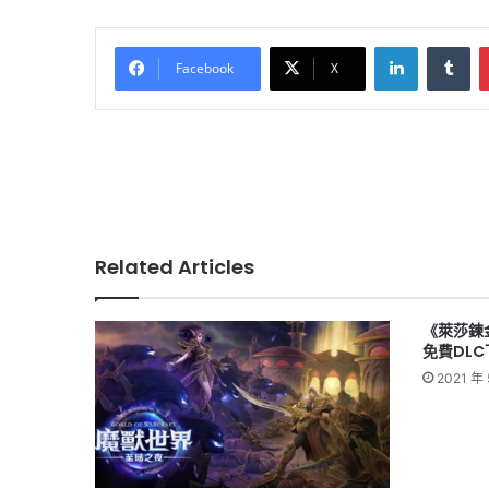
LinkedIn
Tu
Facebook
X
Related Articles
《萊莎鍊
免費DLC
2021 年 