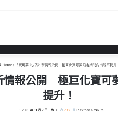
 》 實機試玩報告 源義經將是事件的起源！？
Home
/
《寶可夢 劍/盾》新情報公開 極巨化寶可夢限定期間內出現率提升
》新情報公開 極巨化寶可
提升！
2019 年 11 月 7 日
0
798
Less than a minute