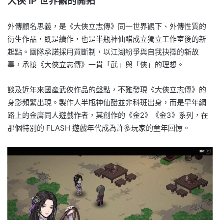
大俠 IP 世界觀的開拓
外傳顧名思義，是《大俠立志傳》同一世界觀下、外傳性質的
衍生作品，既是續作，也是半瓶神仙醋成立獨立工作室後的新
起點。團隊承諾採用買斷制，以江湖紛爭與自我抉擇的新故
事，承接《大俠立志傳》一貫「武」與「俠」的理想。
談及近年來國產武俠作品的盤點，不難發現《大俠立志傳》的
身影頻繁出現。製作人半瓶神仙醋並非科班出身，而是早年網
路上的金庸同人遊戲作者，其創作的《金2》《金3》系列，在
那個特別的 FLASH 遊戲年代成為許多玩家的童年回憶。