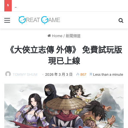
GAME FREAK全新作品《 轉世之獸 》 遊戲今日正式發售！
Menu
Se
Home
/
新聞頻道
《大俠立志傳 外傳》 免費試玩版
現已上線
TOMMY SHUM
2026 年 3 月 3 日
867
Less than a minute