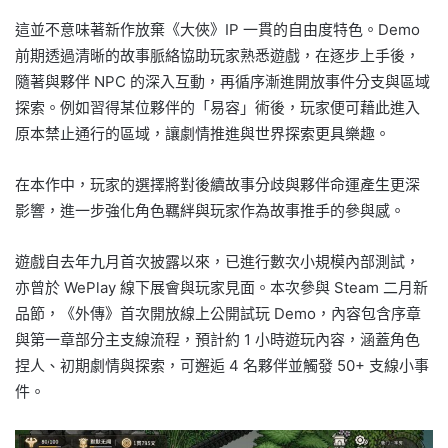
這並不意味著新作放棄《大俠》IP 一貫的自由度特色。Demo
前期透過清晰的故事脈絡協助玩家熟悉遊戲，在逐步上手後，
隨著與夥伴 NPC 的深入互動，再循序漸進開放事件分支與區域
探索。例如習得某位夥伴的「易容」術後，玩家便可藉此進入
原本禁止通行的區域，讓劇情推進與世界探索更具樂趣。
在本作中，玩家的選擇將對後續故事分歧與夥伴命運產生更深
影響，進一步強化角色羈絆與玩家作為故事推手的參與感。
遊戲自去年九月首次披露以來，已進行數次小規模內部測試，
亦曾於 WePlay 線下展會與玩家見面。本次參與 Steam 二月新
品節，《外傳》首次開放線上公開試玩 Demo，內容包含序章
與第一章部分主支線流程，預計約 1 小時遊玩內容，涵蓋角色
捏人、初期劇情與探索，可邂逅 4 名夥伴並觸發 50+ 支線小事
件。