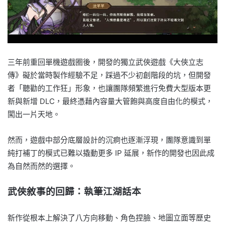
三年前重回單機遊戲圈後，開發的獨立武俠遊戲《大俠立志
傳》礙於當時製作經驗不足，踩過不少初創階段的坑，但開發
者「聽勸的工作狂」形象，也讓團隊頻繁進行免費大型版本更
新與新增 DLC，最終憑藉內容量大管飽與高度自由化的模式，
闖出一片天地。
然而，遊戲中部分底層設計的沉痾也逐漸浮現，團隊意識到單
純打補丁的模式已難以撬動更多 IP 延展，新作的開發也因此成
為自然而然的選擇。
武俠敘事的回歸：執筆江湖話本
新作從根本上解決了八方向移動、角色捏臉、地圖立面等歷史