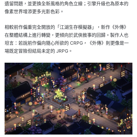
遺留問題，並更換全新風格的角色立繪；引擎升級也為原本的
像素世界增添更多光影色彩。
相較前作偏重完全開放的「江湖生存模擬器」，新作《外傳》
在整體結構上進行轉變，更傾向於武俠敘事的回歸。製作人也
坦言：若說前作偏向隨心所欲的 CRPG，《外傳》則更像是一
場既定冒險但結局未定的 JRPG。