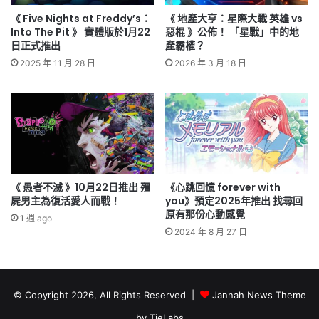
《 Five Nights at Freddy’s：
《 地產大亨：星際大戰 英雄 vs
Into The Pit 》 實體版於1月22
惡棍 》公佈！ 「星戰」中的地
日正式推出
產霸權？
2025 年 11 月 28 日
2026 年 3 月 18 日
《 愚者不滅 》10月22日推出 殭
《心跳回憶 forever with
屍男主為復活愛人而戰！
you》預定2025年推出 找尋回
原有那份心動感覺
1 週 ago
2024 年 8 月 27 日
© Copyright 2026, All Rights Reserved |
Jannah News Theme
by TieLabs