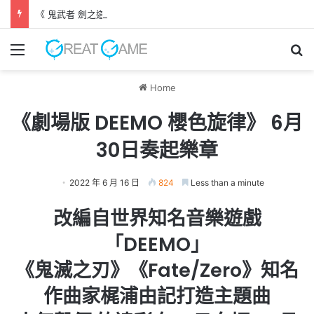
《 鬼武者 劍之道 》 實機試玩報告 源義經將是事件的起源！？
Menu
Se
Home
《劇場版 DEEMO 櫻色旋律》 6月
30日奏起樂章
2022 年 6 月 16 日
824
Less than a minute
改編自世界知名音樂遊戲
「DEEMO」
《鬼滅之刃》《Fate/Zero》知名
作曲家梶浦由記打造主題曲