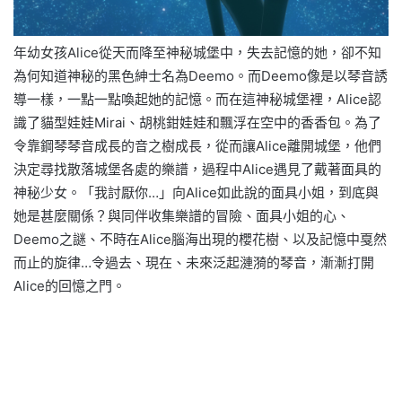
年幼女孩Alice從天而降至神秘城堡中，失去記憶的她，卻不知
為何知道神秘的黑色紳士名為Deemo。而Deemo像是以琴音誘
導一樣，一點一點喚起她的記憶。而在這神秘城堡裡，Alice認
識了貓型娃娃Mirai、胡桃鉗娃娃和飄浮在空中的香香包。為了
令靠鋼琴琴音成長的音之樹成長，從而讓Alice離開城堡，他們
決定尋找散落城堡各處的樂譜，過程中Alice遇見了戴著面具的
神秘少女。「我討厭你…」向Alice如此說的面具小姐，到底與
她是甚麼關係？與同伴收集樂譜的冒險、面具小姐的心、
Deemo之謎、不時在Alice腦海出現的櫻花樹、以及記憶中戛然
而止的旋律…令過去、現在、未來泛起漣漪的琴音，漸漸打開
Alice的回憶之門。