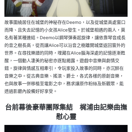
故事圍繞居住在城堡的神秘存在Deemo，以及從城堡高處窗口
而降、且失去記憶的小女孩Alice發生。於城堡相遇的兩人，莫
名有著某種連結。Deemo以鋼琴彈奏起旋律，讓依靠琴音成長
的音之樹長高，從而讓Alice可以沿音之樹離開城堡返回窗外的
世界。在尋找樂譜的同時，埋藏在Alice腦海深處的記憶逐漸甦
醒，一個動人凄美的秘密亦逐點揭露。遊戲中音樂與劇情交
錯，旋律與情感互相牽引，令玩家投入故事的同時，亦沉醉在
音樂之中。從古典音樂、搖滾、爵士，各式各樣的原創音樂，
也與故事一併移植至電影之中，務求讓原作粉絲及新觀眾，能
透過影廳內設備好好享受。
台前幕後豪華團隊集結 梶浦由記樂曲撫
慰心靈