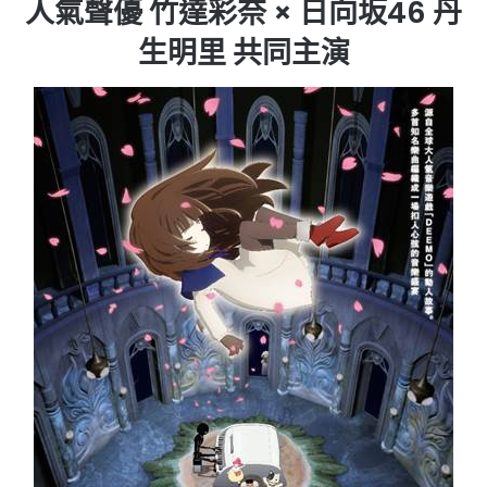
人氣聲優 竹達彩奈 × 日向坂46 丹
生明里 共同主演