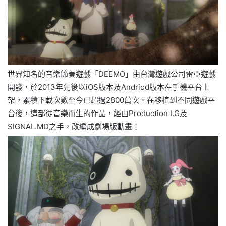
世界知名的音樂節奏遊戲「DEEMO」由台灣遊戲公司雷亞遊戲
開發，於2013年先後以iOS版本及Andriod版本在手機平台上
架，累積下載次數至今已超過2800萬次。在移植到不同遊戲平
台後，這部從音樂而生的作品，經由Production I.G及
SIGNAL.MD之手，改編成劇場版動畫！