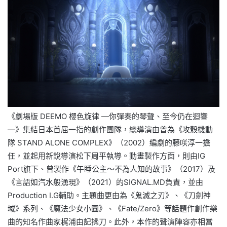
《劇場版 DEEMO 櫻色旋律 —你彈奏的琴聲、至今仍在迴響
—》集結日本首屈一指的創作團隊，總導演由曾為《攻殼機動
隊 STAND ALONE COMPLEX》（2002）編劇的藤咲淳一擔
任，並起用新銳導演松下周平執導。動畫製作方面，則由IG
Port旗下、曾製作《午睡公主～不為人知的故事》（2017）及
《言語如汽水般湧現》（2021）的SIGNAL.MD負責，並由
Production I.G輔助。主題曲更由為《鬼滅之刃》、《刀劍神
域》系列、《魔法少女小圓》、《Fate/Zero》等話題作創作樂
曲的知名作曲家梶浦由記操刀。此外，本作的聲演陣容亦相當