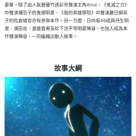
豪華，除了由人氣聲優竹達彩奈聲演主角Alice，《鬼滅之刃》
中聲演禰豆子的鬼頭明里、《我的英雄學院》中聲演麗日御茶
子的佐倉綾音亦有參與本作。另一方面，日向坂46成員丹生明
里、濱田岳、渡邊直美及松下洸平等明星陣容，也加入成為本
作聲演陣容，一同編織出動人故事。
故事大綱